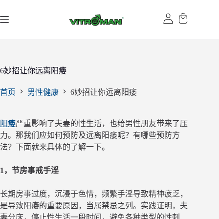
跳
过
内
容
6妙招让你远离阳痿
首页
男性健康
6妙招让你远离阳痿
阳痿
严重影响了夫妻的性生活，也给男性朋友带来了压
力。那我们应如何预防及远离阳痿呢？有哪些预防方
法？下面就来具体的了解一下。
1，节房事戒手淫
长期房事过度，沉浸于色情，频繁手淫导致精神疲乏，
是导致阳痿的重要原因，当属禁忌之列。实践证明，夫
妻分床，停止性生活一段时间，避免各种类型的性刺