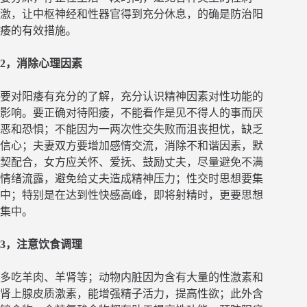
激，让中枢神经和性器官得到充分休息，的确是防治阳
痿的有效措施。
2，消除心理因素
要对阳痿有充分的了解，充分认识精神因素对性功能的
影响。要正确对待阳痿，不能看作是见不得人的事而厌
恶和恐惧；不能因为一两次性交失败而沮丧担忧，缺乏
信心；夫妻双方要增加感情交流，消除不和谐因素，默
契配合，女方应关怀、爱抚、鼓励丈夫，尽量避免不满
情绪流露，避免给丈夫造成精神压力；性交时思想要集
中；特别是在达到性快感高峰，即将射精时，更要思想
集中。
3，注意饮食调理
多吃羊肉、羊肾等；动物内脏因为含有大量的性激素和
肾上腺皮质激素，能增强精子活力，提高性欲；此外含